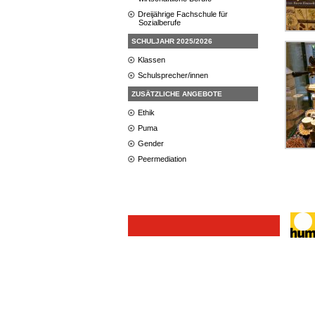
Dreijährige Fachschule für
Sozialberufe
SCHULJAHR 2025/2026
Klassen
Schulsprecher/innen
ZUSÄTZLICHE ANGEBOTE
Ethik
Puma
Gender
Peermediation