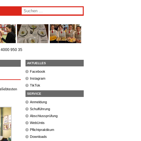
) 4000 950 35
AKTUELLES
Facebook
Instagram
TikTok
eliebtesten
SERVICE
Anmeldung
Schulführung
Abschlussprüfung
WebUntis
Pflichtpraktikum
Downloads