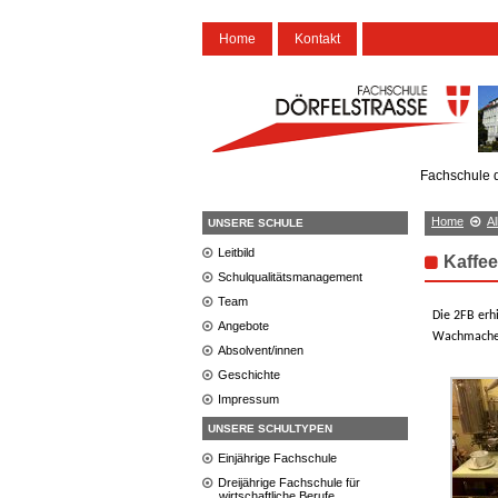
Home
Kontakt
Fachschule d
Home
A
UNSERE SCHULE
Leitbild
Kaffe
Schulqualitätsmanagement
Team
Die 2FB erh
Angebote
Wachmacher
Absolvent/innen
Geschichte
Impressum
UNSERE SCHULTYPEN
Einjährige Fachschule
Dreijährige Fachschule für
wirtschaftliche Berufe