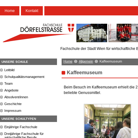
Home
Kontakt
Fachschule der Stadt Wien für wirtschaftliche 
Home
Allgemein
Kaffeemuseum
UNSERE SCHULE
Leitbild
Kaffeemuseum
Schulqualitätsmanagement
Team
Beim Besuch im Kaffeemuseum erhielt die 2
Angebote
beliebte Genussmittel.
Absolvent/innen
Geschichte
Impressum
UNSERE SCHULTYPEN
Einjährige Fachschule
Dreijährige Fachschule für
wirtschaftliche Berufe