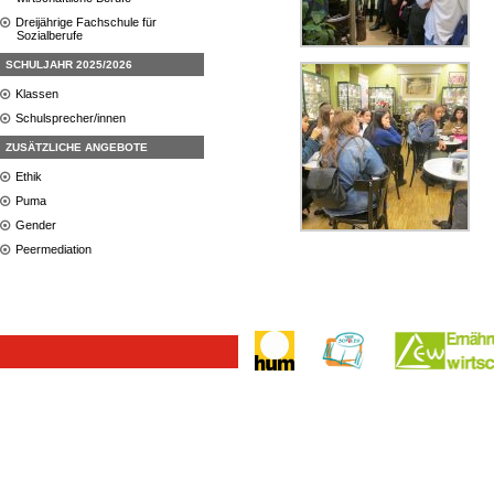
Dreijährige Fachschule für
Sozialberufe
SCHULJAHR 2025/2026
Klassen
Schulsprecher/innen
ZUSÄTZLICHE ANGEBOTE
Ethik
Puma
Gender
Peermediation