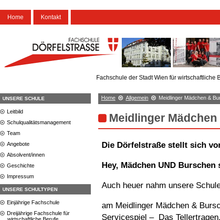
Home
Kontakt
Fachschule der Stadt Wien für wirtschaftliche 
Home
Allgemein
Meidlinger Mädchen & Bu
UNSERE SCHULE
Leitbild
Meidlinger Mädchen
Schulqualitätsmanagement
Team
Die Dörfelstraße stellt sich 
Angebote
Absolvent/innen
Hey, Mädchen UND Burschen s
Geschichte
Impressum
Auch heuer nahm unsere Schule
UNSERE SCHULTYPEN
Einjährige Fachschule
am Meidlinger Mädchen & Bursch
Dreijährige Fachschule für
Servicespiel – Das Tellertragen
wirtschaftliche Berufe