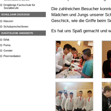
Dreijährige Fachschule für
Die zahlreichen Besucher konnte
Sozialberufe
Mädchen und Jungs unserer Schu
SCHULJAHR 2025/2026
Geschick, wie die Griffe beim 
Klassen
Schulsprecher/innen
Es hat uns Spaß gemacht und war
ZUSÄTZLICHE ANGEBOTE
Ethik
Puma
Gender
Peermediation