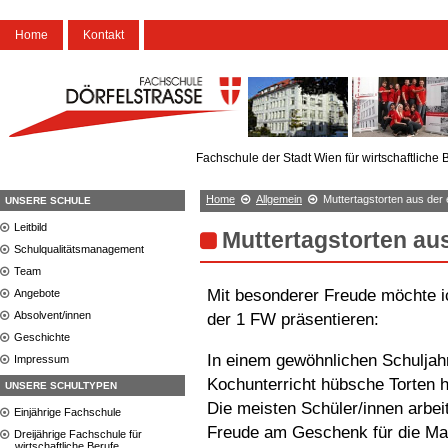
Home
Kontakt
Fachschule der Stadt Wien für wirtschaftliche 
Home
Allgemein
Muttertagstorten aus der 
UNSERE SCHULE
Leitbild
Muttertagstorten au
Schulqualitätsmanagement
Team
Mit besonderer Freude möchte ic
Angebote
Absolvent/innen
der 1 FW präsentieren:
Geschichte
In einem gewöhnlichen Schuljah
Impressum
Kochunterricht hübsche Torten h
UNSERE SCHULTYPEN
Die meisten Schüler/innen arbei
Einjährige Fachschule
Freude am Geschenk für die 
Dreijährige Fachschule für
wirtschaftliche Berufe