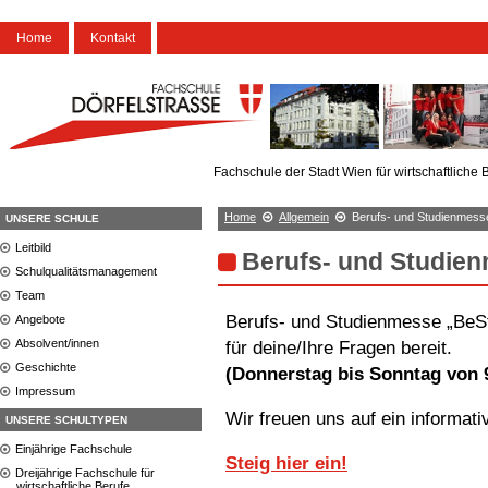
Home
Kontakt
Fachschule der Stadt Wien für wirtschaftliche 
Home
Allgemein
Berufs- und Studienmesse 
UNSERE SCHULE
Leitbild
Berufs- und Studien
Schulqualitätsmanagement
Team
Berufs- und Studienmesse „BeSt 
Angebote
Absolvent/innen
für deine/Ihre Fragen bereit.
Geschichte
(Donnerstag bis Sonntag von 
Impressum
Wir freuen uns auf ein informat
UNSERE SCHULTYPEN
Einjährige Fachschule
Steig hier ein!
Dreijährige Fachschule für
wirtschaftliche Berufe