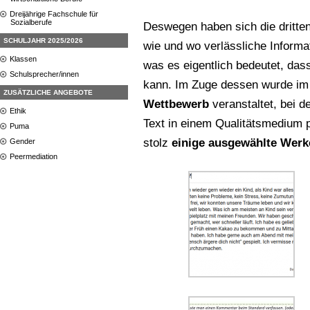
Dreijährige Fachschule für
Sozialberufe
Deswegen haben sich die dritte
SCHULJAHR 2025/2026
wie und wo verlässliche Informa
Klassen
was es eigentlich bedeutet, dass
Schulsprecher/innen
kann. Im Zuge dessen wurde im 
ZUSÄTZLICHE ANGEBOTE
Wettbewerb
veranstaltet, bei d
Ethik
Text in einem Qualitätsmedium p
Puma
stolz
einige ausgewählte Werke
Gender
Peermediation