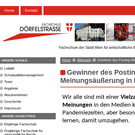
Home
Kontakt
Fachschule der Stadt Wien für wirtschaftliche 
Home
Allgemein
Gewinner des Posting-We
UNSERE SCHULE
Leitbild
Gewinner des Posti
Schulqualitätsmanagement
Meinungsäußerung in
Team
Angebote
Absolvent/innen
Wir alle sind mit einer
Vielz
Geschichte
Meinungen
in den Medien ko
Impressum
Pandemiezeiten, aber beso
UNSERE SCHULTYPEN
lernen, damit umzugehen.
Einjährige Fachschule
Dreijährige Fachschule für
wirtschaftliche Berufe