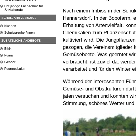
Dreijährige Fachschule für
Nach einem Imbiss in der Schul
Sozialberufe
Hennersdorf. In der Bobofarm, e
SCHULJAHR 2025/2026
Erhaltung von Artenvielfalt, kon
Klassen
Chemikalien zum Pflanzenschu
Schulsprecher/innen
kultiviert wird. Die Jungpflanz
ZUSÄTZLICHE ANGEBOTE
gezogen, die Vereinsmitglieder
Ethik
Gemüsebeete. Was geerntet wird,
Puma
verbraucht, ist zuviel da, wer
Gender
verarbeitet und für den Winter e
Peermediation
Während der interessanten Führ
Gemüse- und Obstkulturen durft
jäten versuchen und konnten wir
Stimmung, schönes Wetter und der