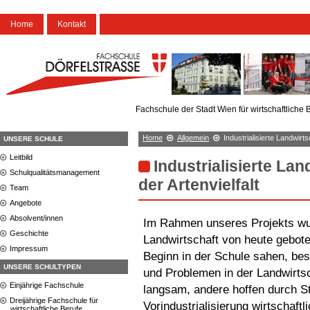
Home
Kontakt
Fachschule der Stadt Wien für wirtschaftliche 
Home
Allgemein
Industrialisierte Landwirts
UNSERE SCHULE
Leitbild
Industrialisierte La
Schulqualitätsmanagement
der Artenvielfalt
Team
Angebote
Absolvent/innen
Im Rahmen unseres Projekts wur
Geschichte
Landwirtschaft von heute gebote
Impressum
Beginn in der Schule sahen, bes
UNSERE SCHULTYPEN
und Problemen in der Landwirts
Einjährige Fachschule
langsam, andere hoffen durch S
Dreijährige Fachschule für
Vorindustrialisierung wirtschaft
wirtschaftliche Berufe