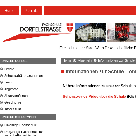
Home
Kontakt
Fachschule der Stadt Wien für wirtschaftliche 
Home
Allgemein
Informationen zur Schule 
UNSERE SCHULE
Leitbild
Informationen zur Schule – on
Schulqualitätsmanagement
Team
Nähere Informationen zu unserer Schule bi
Angebote
Absolvent/innen
Sehenswertes Video über die Schule
(Klic
Geschichte
Impressum
UNSERE SCHULTYPEN
Einjährige Fachschule
Dreijährige Fachschule für
wirtschaftliche Berufe