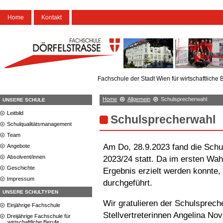
Home
Kontakt
Fachschule der Stadt Wien für wirtschaftliche 
Home
Allgemein
Schulsprecherwahl
UNSERE SCHULE
Leitbild
Schulsprecherwahl
Schulqualitätsmanagement
Team
Am Do, 28.9.2023 fand die Schu
Angebote
Absolvent/innen
2023/24 statt. Da im ersten Wah
Geschichte
Ergebnis erzielt werden konnte
Impressum
durchgeführt.
UNSERE SCHULTYPEN
Wir gratulieren der Schulsprech
Einjährige Fachschule
Stellvertreterinnen Angelina No
Dreijährige Fachschule für
wirtschaftliche Berufe