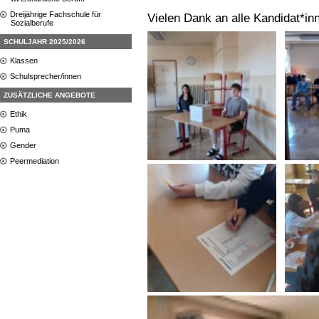
Dreijährige Fachschule für
Vielen Dank an alle Kandidat*in
Sozialberufe
SCHULJAHR 2025/2026
Klassen
Schulsprecher/innen
ZUSÄTZLICHE ANGEBOTE
Ethik
Puma
Gender
Peermediation