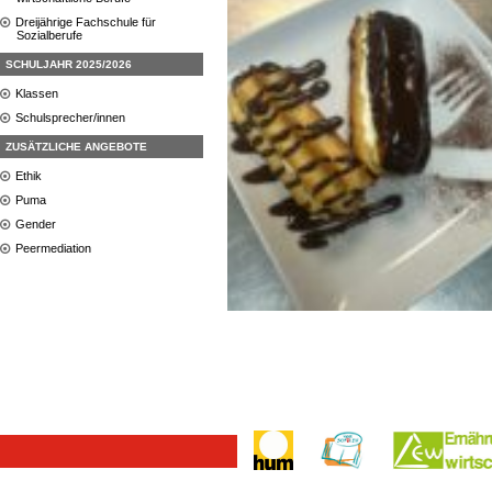
Dreijährige Fachschule für
Sozialberufe
SCHULJAHR 2025/2026
Klassen
Schulsprecher/innen
ZUSÄTZLICHE ANGEBOTE
Ethik
Puma
Gender
Peermediation