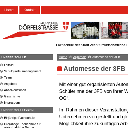
Home
Kontakt
Fachschule der Stadt Wien für wirtschaftliche 
Home
Allgemein
Automesse der 3FB
UNSERE SCHULE
Leitbild
Automesse der 3FB
Schulqualitätsmanagement
Team
Mit einer gut organisierten Aut
Angebote
Absolvent/innen
Schülerinne der 3FB von ihrer W
Geschichte
OG“.
Impressum
Im Rahmen dieser Veranstaltung
UNSERE SCHULTYPEN
Unternehmen vorgestellt und glei
Einjährige Fachschule
Möglichkeit ihre zukünftigen Ar
Dreijährige Fachschule für
wirtschaftliche Berufe