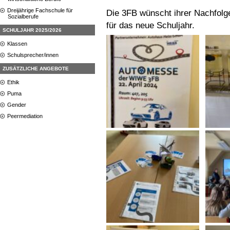
Dreijährige Fachschule für
Die 3FB wünscht ihrer Nachfolg
Sozialberufe
für das neue Schuljahr.
SCHULJAHR 2025/2026
Klassen
Schulsprecher/innen
ZUSÄTZLICHE ANGEBOTE
Ethik
Puma
Gender
Peermediation