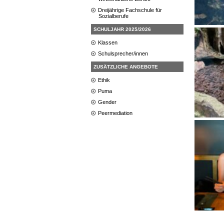
Dreijährige Fachschule für
Sozialberufe
SCHULJAHR 2025/2026
Klassen
Schulsprecher/innen
ZUSÄTZLICHE ANGEBOTE
Ethik
Puma
Gender
Peermediation