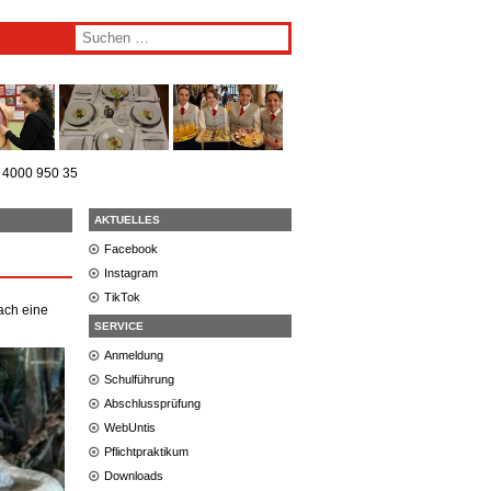
) 4000 950 35
AKTUELLES
Facebook
Instagram
TikTok
ach eine
SERVICE
Anmeldung
Schulführung
Abschlussprüfung
WebUntis
Pflichtpraktikum
Downloads