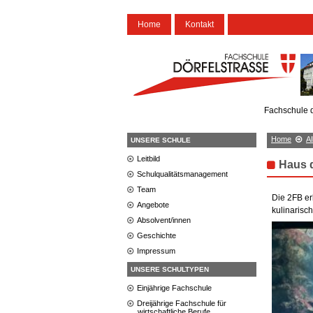
Home
Kontakt
Fachschule d
Home
A
UNSERE SCHULE
Leitbild
Haus 
Schulqualitätsmanagement
Team
Die 2FB er
Angebote
kulinarisc
Absolvent/innen
Geschichte
Impressum
UNSERE SCHULTYPEN
Einjährige Fachschule
Dreijährige Fachschule für
wirtschaftliche Berufe