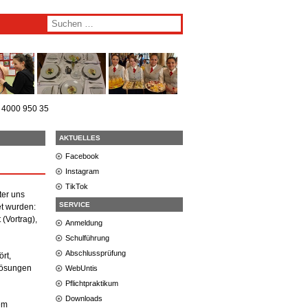
) 4000 950 35
AKTUELLES
Facebook
Instagram
TikTok
ter uns
SERVICE
et wurden:
(Vortrag),
Anmeldung
Schulführung
Abschlussprüfung
rt,
Lösungen
WebUntis
Pflichtpraktikum
Downloads
em