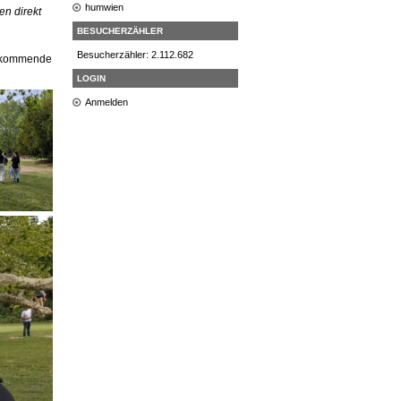
humwien
en direkt
BESUCHERZÄHLER
Besucherzähler: 2.112.682
as kommende
LOGIN
Anmelden