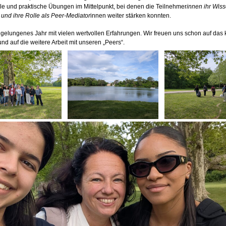
le und praktische Übungen im Mittelpunkt, bei denen die Teilnehmer
innen ihr Wiss
nd ihre Rolle als Peer-Mediator
innen weiter stärken konnten.
 gelungenes Jahr mit vielen wertvollen Erfahrungen. Wir freuen uns schon auf d
und auf die weitere Arbeit mit unseren „Peers“.