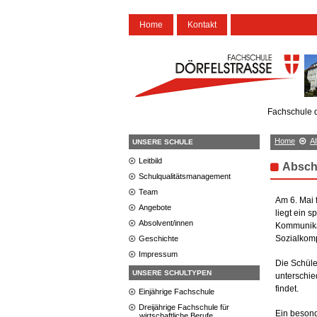
Home
Kontakt
Fachschule d
Home
A
UNSERE SCHULE
Leitbild
Absch
Schulqualitätsmanagement
Team
Am 6. Mai 
Angebote
liegt ein 
Absolvent/innen
Kommunikat
Sozialkom
Geschichte
Impressum
Die Schüle
UNSERE SCHULTYPEN
unterschie
findet.
Einjährige Fachschule
Dreijährige Fachschule für
Ein besond
wirtschaftliche Berufe