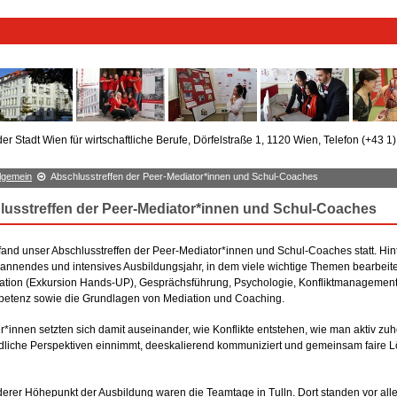
er Stadt Wien für wirtschaftliche Berufe, Dörfelstraße 1, 1120 Wien, Telefon (+43 1
llgemein
Abschlusstreffen der Peer-Mediator*innen und Schul-Coaches
lusstreffen der Peer-Mediator*innen und Schul-Coaches
fand unser Abschlusstreffen der Peer-Mediator*innen und Schul-Coaches statt. Hin
spannendes und intensives Ausbildungsjahr, in dem viele wichtige Themen bearbeit
ion (Exkursion Hands-UP), Gesprächsführung, Psychologie, Konfliktmanagement 
petenz sowie die Grundlagen von Mediation und Coaching.
r*innen setzten sich damit auseinander, wie Konflikte entstehen, wie man aktiv zuhö
dliche Perspektiven einnimmt, deeskalierend kommuniziert und gemeinsam faire 
erer Höhepunkt der Ausbildung waren die Teamtage in Tulln. Dort standen vor all