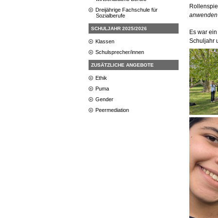
Rollenspie
Dreijährige Fachschule für
anwenden u
Sozialberufe
SCHULJAHR 2025/2026
Es war ein
Schuljahr 
Klassen
Schulsprecher/innen
ZUSÄTZLICHE ANGEBOTE
Ethik
Puma
Gender
Peermediation